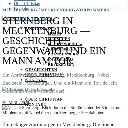
Über Christian
Kontakt
/
MECKLENBURG
MECKLENBURG-VORPOMMERN
STERNBERG IN
MECKLENBURG —
PORTFOLIO
MUSIK
GESCHICHTE,
MENSCHEN
MECKLENBURG –
GEGENWART UND EIN
VORPOMMERN
BRANDENBURG
MANN AM TOR
IM AUFTRAG
REFERENZEN
GESCHICHTEN
Ein Aprilmorgen in Sternberg, Mecklenburg. Nebel,
ÜBER CHRISTIAN
KONTAKT
Backstein, Ackerbürger. Und ein Mann am Tor, der ein
Geheimnis nicht verraten darf.
ÜBER CHRISTIAN
20. APRIL 2026
KONTAKT
Ein nebliger Aprilmorgen in Mecklenburg. Die Sonne