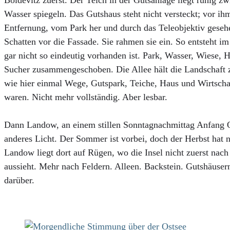
Boldevitz zuerst. Der Teich in der Gutsanlage liegt ruhig z
Wasser spiegeln. Das Gutshaus steht nicht versteckt; vor ihm
Entfernung, vom Park her und durch das Teleobjektiv geseh
Schatten vor die Fassade. Sie rahmen sie ein. So entsteht im
gar nicht so eindeutig vorhanden ist. Park, Wasser, Wiese, 
Sucher zusammengeschoben. Die Allee hält die Landschaft
wie hier einmal Wege, Gutspark, Teiche, Haus und Wirtscha
waren. Nicht mehr vollständig. Aber lesbar.
Dann Landow, an einem stillen Sonntagnachmittag Anfang O
anderes Licht. Der Sommer ist vorbei, doch der Herbst hat 
Landow liegt dort auf Rügen, wo die Insel nicht zuerst nac
aussieht. Mehr nach Feldern. Alleen. Backstein. Gutshäuser
darüber.