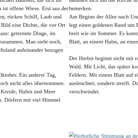
wischen Bäumen, die sich im
sammelt sich um die Kirche un
 ist offene Wiese. Erst aus der
bemerken.
en, rücken Schilf, Laub und
Am Beginn der Allee nach Unro
 Bild eine Dichte, die vor Ort
legt einen goldenen Rand um B
Haus: getrennte Dinge, im
breit wie im Sommer. Es kommt
 zusammen. Man sieht noch,
Blatt, an einem Halm, an eine
ftsland aufeinander bezogen
Der Herbst beginnt nicht mit 
Wald. Mit Licht, das später k
ktober. Ein anderer Tag,
Feldern. Mit einem Blatt auf e
noch nicht alles übernommen.
ausleuchtet, sondern streift. 
h Kreide, Hafen und Meer
verschwindet.
n. Dörfern mit viel Himmel