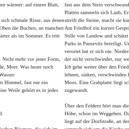
llen wärmer: auf einem Blatt,
fast aus dem Stein verschwund
Platten sammeln sich Laub, Erd
 sich schmale Risse, aus denen
streift die Steine, macht sie k
ll. Oben die Buchen, an manchen
Am Friedhof ein kurzes Gespr
rter als im Sommer. Es tritt
Stille von Landow und schätzt 
Parks in Pansevitz beteiligt. 
verortet hat er sich nie. Nied
 Nicht mehr vor jener Form,
der nicht verschwindet, nur w
ide, Meer. Was heute noch
Ich gehe weiter über den Friedh
Wasser.
lehnen, sinken, verschwinden h
m Himmel, fast nur ein
Moos. Eine Grabplatte liegt s
Eine Weile gehört es in jedes
zugewandt.
Über den Feldern hört man die 
d.
Höhe, schon im Weggehen. Danac
liegt auf der Dorfstraße, an d