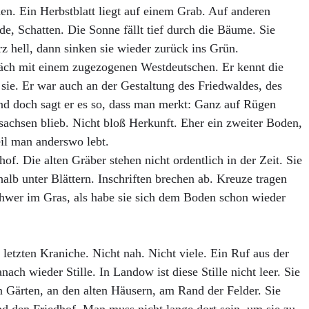
en. Ein Herbstblatt liegt auf einem Grab. Auf anderen
e, Schatten. Die Sonne fällt tief durch die Bäume. Sie
urz hell, dann sinken sie wieder zurück ins Grün.
äch mit einem zugezogenen Westdeutschen. Er kennt die
sie. Er war auch an der Gestaltung des Friedwaldes, des
Und doch sagt er es so, dass man merkt: Ganz auf Rügen
ersachsen blieb. Nicht bloß Herkunft. Eher ein zweiter Boden,
eil man anderswo lebt.
of. Die alten Gräber stehen nicht ordentlich in der Zeit. Sie
alb unter Blättern. Inschriften brechen ab. Kreuze tragen
chwer im Gras, als habe sie sich dem Boden schon wieder
letzten Kraniche. Nicht nah. Nicht viele. Ein Ruf aus der
h wieder Stille. In Landow ist diese Stille nicht leer. Sie
en Gärten, an den alten Häusern, am Rand der Felder. Sie