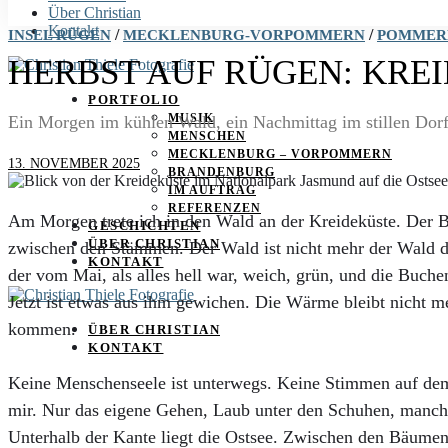
Über Christian
Kontakt
/
/
INSEL RÜGEN
MECKLENBURG-VORPOMMERN
POMMER
HERBST AUF RÜGEN: KRE
PORTFOLIO
MUSIK
Ein Morgen im kühlen Wald, ein Nachmittag im stillen Dorf
MENSCHEN
MECKLENBURG – VORPOMMERN
13. NOVEMBER 2025
BRANDENBURG
IM AUFTRAG
REFERENZEN
Am Morgen trete ich in den Wald an der Kreideküste. Der Bo
GESCHICHTEN
ÜBER CHRISTIAN
zwischen den Stämmen. Der Wald ist nicht mehr der Wald 
KONTAKT
der vom Mai, als alles hell war, weich, grün, und die Buchen
Jetzt ist etwas aus ihm gewichen. Die Wärme bleibt nicht me
kommen.
ÜBER CHRISTIAN
KONTAKT
Keine Menschenseele ist unterwegs. Keine Stimmen auf dem
mir. Nur das eigene Gehen, Laub unter den Schuhen, manchm
Unterhalb der Kante liegt die Ostsee. Zwischen den Bäumen