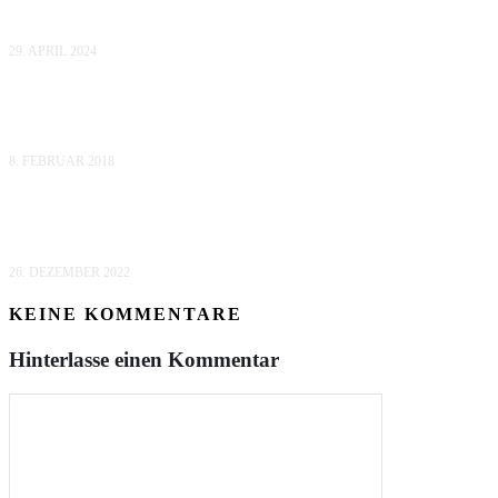
FRÜHLING AUF DER INSEL RÜGEN
29. APRIL 2024
WINTER AUF DER INSEL RÜGEN
8. FEBRUAR 2018
GOLDBERGER NOTIZEN (I): PETER
26. DEZEMBER 2022
KEINE KOMMENTARE
Hinterlasse einen Kommentar