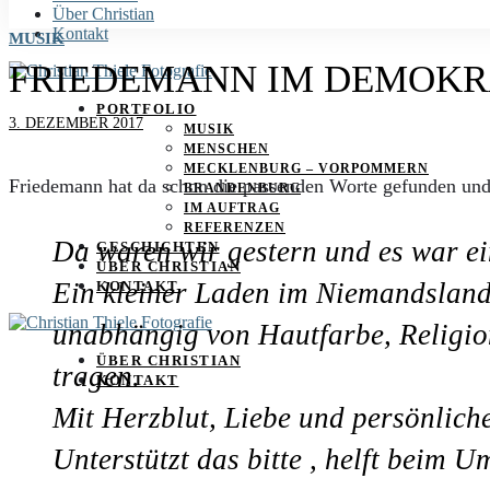
Über Christian
Kontakt
MUSIK
FRIEDEMANN IM DEMOK
PORTFOLIO
3. DEZEMBER 2017
MUSIK
MENSCHEN
MECKLENBURG – VORPOMMERN
Friedemann hat da schon die passenden Worte gefunden und ic
BRANDENBURG
IM AUFTRAG
REFERENZEN
Da waren wir gestern und es war e
GESCHICHTEN
ÜBER CHRISTIAN
Ein kleiner Laden im Niemandsland
KONTAKT
unabhängig von Hautfarbe, Religion
ÜBER CHRISTIAN
tragen.
KONTAKT
Mit Herzblut, Liebe und persönlic
Unterstützt das bitte , helft beim 