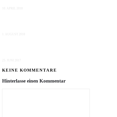
10. APRIL 2018
FOTOS VOM SASSNITZER VOLLMONDFEST
1. AUGUST 2018
TRICKY LOBSTERS FOTOS AUS HELGAS S
25. JUNI 2017
KEINE KOMMENTARE
Hinterlasse einen Kommentar