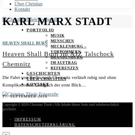
Über Christian
Kontakt
KARL MARX STADT
PORTFOLIO
MUSIK
MENSCHEN
HEAVEN SHALL BURN
MECKLENBURG –
VORPOMMERN
Heaven Shall Burn im AJZ Talschock
BRANDENBURG
Chemnitz
IM AUFTRAG
REFERENZEN
GESCHICHTEN
Die Fahrt von Berlin nach Chemnitz verläuft ruhig und ohne
ÜBER CHRISTIAN
KONTAKT
Komplikationen. Lediglich der erste Blick…
17. SEPTEMBER 2016
ÜBER CHRISTIAN
Copyright © 2026 Christian Thiele |
Alle Inhalte dieser Seite sind urheberrechtlich
geschützt.
KONTAKT
IMPRESSUM
DATENSCHUTZERKLÄRUNG