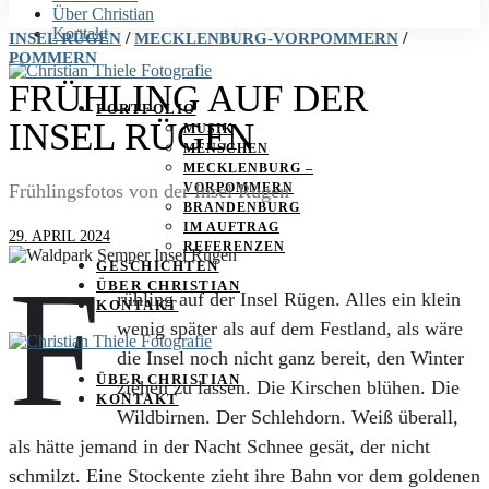
Über Christian
Kontakt
/
/
INSEL RÜGEN
MECKLENBURG-VORPOMMERN
POMMERN
FRÜHLING AUF DER
PORTFOLIO
INSEL RÜGEN
MUSIK
MENSCHEN
MECKLENBURG –
Frühlingsfotos von der Insel Rügen
VORPOMMERN
BRANDENBURG
IM AUFTRAG
29. APRIL 2024
REFERENZEN
F
GESCHICHTEN
ÜBER CHRISTIAN
rühling auf der Insel Rügen. Alles ein klein
KONTAKT
wenig später als auf dem Festland, als wäre
die Insel noch nicht ganz bereit, den Winter
ÜBER CHRISTIAN
ziehen zu lassen. Die Kirschen blühen. Die
KONTAKT
Wildbirnen. Der Schlehdorn. Weiß überall,
als hätte jemand in der Nacht Schnee gesät, der nicht
schmilzt. Eine Stockente zieht ihre Bahn vor dem goldenen